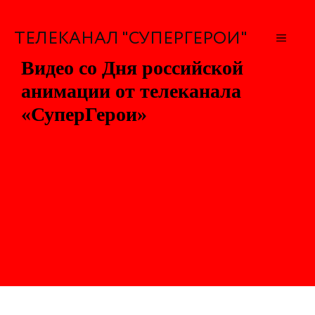
Перейти
к
ТЕЛЕКАНАЛ "СУПЕРГЕРОИ"
МЕН
содержимому
Видео со Дня российской
анимации от телеканала
«СуперГерои»