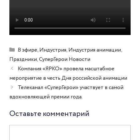
Рубрики
В эфире
,
Индустрия
,
Индустрия анимации
,
Праздники
,
СуперГерои Новости
Навигация
Компания «ЯРКО» провела масштабное
записи
мероприятие в честь Дня российской анимации
Телеканал «СуперГерои» участвует в самой
вдохновляющей премии года.
Оставьте комментарий
Комментарий