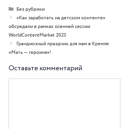
Рубрики
Без рубрики
Навигация
«Как заработать на детском контенте»
записи
обсуждали в рамках осенней сессии
WorldContentMarket 2023
Грандиозный праздник для мам в Кремле
«Мать — героиня»!
Оставьте комментарий
Комментарий