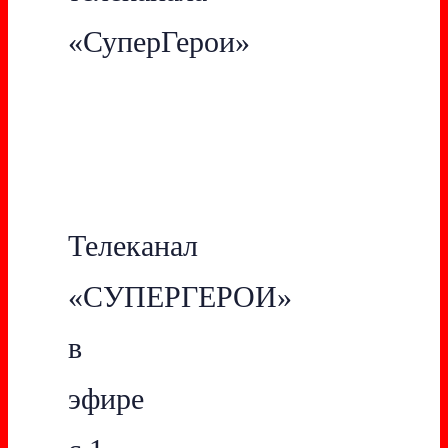
«СуперГерои»
Телеканал
«СУПЕРГЕРОИ»
в
эфире