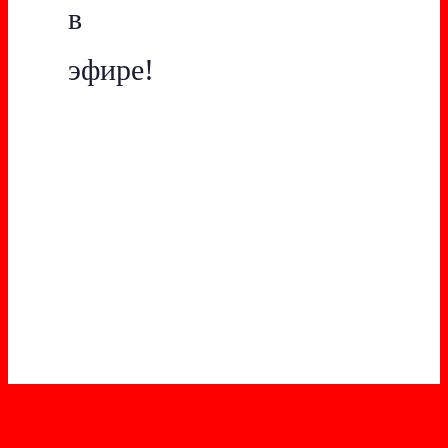
в
эфире!