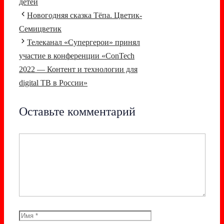
детей
Навигация
Новогодняя сказка Тёпа. Цветик-
записи
Семицветик
Телеканал «Супергерои» принял
участие в конференции «ConTech
2022 — Контент и технологии для
digital ТВ в России»
Оставьте комментарий
Комментарий
Имя