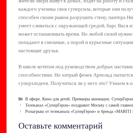
жители-звери живут в домах, ходят на работу и ст
каждого ученика своя суперсила, которые они полу
способен своим рыком разрушить стену, пантера Ни
умеет сливаться с окружающей средой, барс Вася и
может останавливать время. Но любой силой нужно 
попадают в смешные, а порой и курьезные ситуации
настоящие друзья.
В школе котятам под руководством добрых наставни
способностями. Но хитрый фенек Арнольд пытается
суперзлодеев. Получиться ли у него это? Узнаем в 
Рубрики
В эфире
,
Кино для детей
,
Премьеры анимации
,
СуперГерои
Навигация
Телеканал «СуперГерои» поздравит Москву с самой главно
записи
Розыгрыш от телеканала «СуперГерои» и бренда «MARIT
Оставьте комментарий