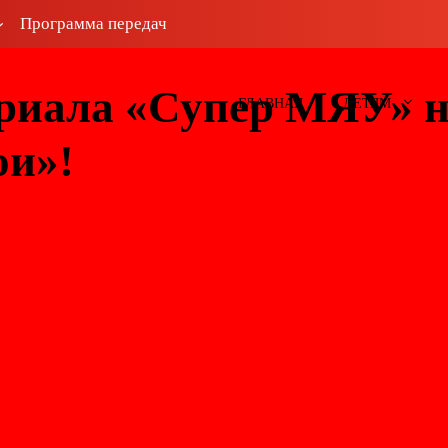
Программа передач
риала «Супер МЯУ» 
ГЛАВНАЯ
ДЕТЯМ
ои»!