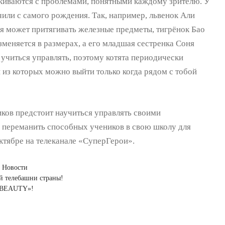
алкиваются с проблемами, понятными каждому зрителю. У
чили с самого рождения. Так, например, львенок Али
я может притягивать железные предметы, тигрёнок Бао
зменяется в размерах, а его младшая сестренка Соня
учиться управлять, поэтому котята периодически
 из которых можно выйти только когда рядом с тобой
ков предстоит научиться управлять своими
 переманить способных учеников в свою школу для
октябре на телеканале «СуперГерои».
 Новости
й телебашни страны!
I BEAUTY»!