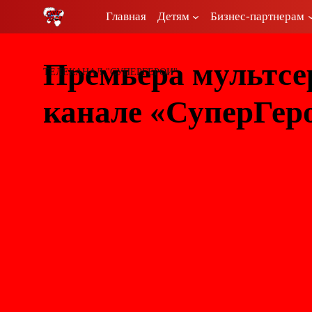
Перейти
Главная
Детям
Бизнес-партнерам
к
содержимому
Премьера мультсе
ТЕЛЕКАНАЛ "СУПЕРГЕРОИ"
канале «СуперГер