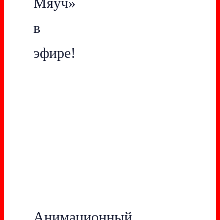
Мяуч»
в
эфире!
Анимационный