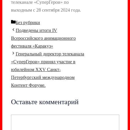
телеканале «СуперГерои» по
выходным с 28 сентября 2024 года.
Рубрики
Без рубрики
Навигация
Подведены итоги IV
записи
Всероссийского анимационного
фестиваля «Каракуз»
Генеральный директор телеканала
«СуперГерои» принял участие в
юбилейном XXV Санкт-
Петербургский международном
Контент Форуме.
Оставьте комментарий
Комментарий