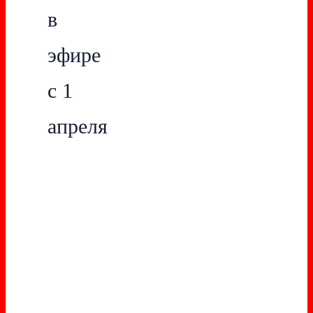
в
эфире
с 1
апреля