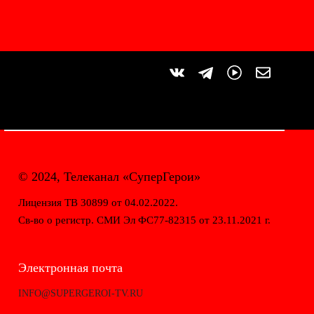
© 2024, Телеканал «СуперГерои»
Лицензия ТВ 30899 от 04.02.2022.
Св-во о регистр. СМИ Эл ФС77-82315 от 23.11.2021 г.
Электронная почта
INFO@SUPERGEROI-TV.RU