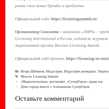
рынку свои новые бренды и продукты.
Официальный сайт:
https://licensingsummit.ru/
Организатор Саммита
– компания «ЛИРА» – пред
Licensing International в России, издатель журнала
лицензионной премии Russian Licensing Awards.
Официальный сайт проекта:
https://licensing-in-russ
Рубрики
Игорь Шибанов
,
Индустрия
,
Индустрия анимации
,
Лиценз
Метки
Moscow Licensing Summit
Навигация
«Медиалогистика» доставляет: «СуперГерои» среди нас
записи
День города вместе с телеканалом СуперГерои
Оставьте комментарий