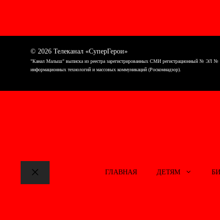
© 2026 Телеканал «СуперГерои»
"Канал Малыш" выписка из реестра зарегистрированных СМИ регистрационный № ЭЛ № ФС7
информационных технологий и массовых коммуникаций (Роскомнадзор).
ГЛАВНАЯ
ДЕТЯМ
Б
Закрыть