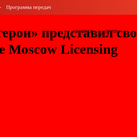
Программа передач
ерои» представил св
ГЛАВНАЯ
ДЕТЯМ
е Moscow Licensing