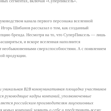
вых сегментах, включая «Суперпиксель».
руководством канала первого персонажа вселенной
Игорь Шибанов рассказал о том, как созданный
епцию бренда. Несмотря на то, что СуперПиксель — лишь
расширяться, и вскоре вселенная наполнится
ет необыкновенными сверхспособностями. А с появлением
ной продукции.
 и уникальная B2B коммуникативная площадка
у
частников
ся руководящие кадры компаний, уполномоченные
еляется российским производителям лицензионных
 новых компаний заявить о себе и представить всему