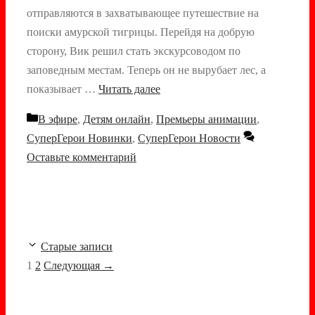
отправляются в захватывающее путешествие на
поиски амурской тигрицы. Перейдя на добрую
сторону, Вик решил стать экскурсоводом по
заповедным местам. Теперь он не вырубает лес, а
показывает …
Читать далее
Рубрики
В эфире
,
Детям онлайн
,
Премьеры анимации
,
СуперГерои Новинки
,
СуперГерои Новости
Оставьте комментарий
Навигация
Старые записи
записи
Страница
Страница
1
2
Следующая
→