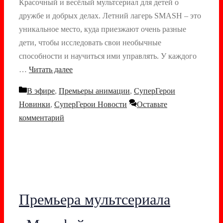
Красочный и весёлый мультсериал для детей о
дружбе и добрых делах. Летний лагерь SMASH – это
уникальное место, куда приезжают очень разные
дети, чтобы исследовать свои необычные
способности и научиться ими управлять. У каждого
…
Читать далее
Рубрики
В эфире
,
Премьеры анимации
,
СуперГерои
Новинки
,
СуперГерои Новости
Оставьте
комментарий
Премьера мультсериала