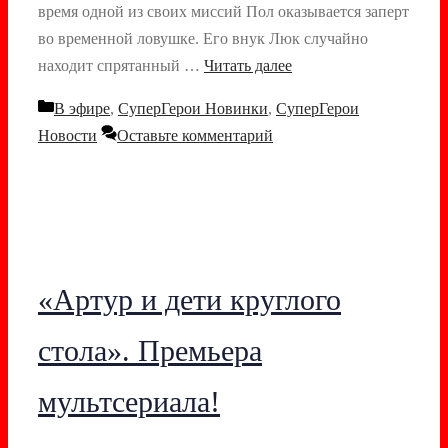
время одной из своих миссий Пол оказывается заперт
во временной ловушке. Его внук Люк случайно
находит спрятанный …
Читать далее
Рубрики
В эфире
,
СуперГерои Новинки
,
СуперГерои
Новости
Оставьте комментарий
«Артур и дети круглого
стола». Премьера
мультсериала!