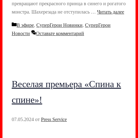
превращают прекрасного принца в синего и рогатого
монстра. Шахерезада не отступилась …
Читать далее
Рубрики
В эфире
,
СуперГерои Новинки
,
СуперГерои
Новости
Оставьте комментарий
Веселая премьера «Спина к
спине»!
07.05.2024
от
Press Service