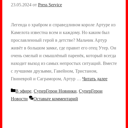
23.05.2024
от
Press Service
Легенда о храбром и справедливом короле Артуре из
Камелота известна всем и каждому. Но каким был
прославленный герой в детстве? Мальчик Артур
живёт в большом замке, где правит его отец Утер. Он
очень смелый и смышлёный паренёк, который всегда
находит выход из самых непростых ситуаций. Вместе
с лучшими друзьями, Гавейном, Тристаном,
Гвиневрой и Саграмором, Артур …
Читать далее
Рубрики
В эфире
,
СуперГерои Новинки
,
СуперГерои
Новости
Оставьте комментарий