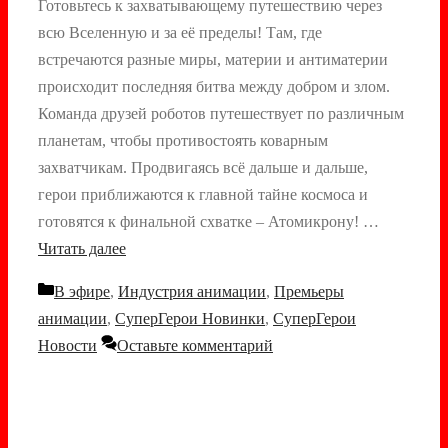
Готовьтесь к захватывающему путешествию через
всю Вселенную и за её пределы! Там, где
встречаются разные миры, материи и антиматерии
происходит последняя битва между добром и злом.
Команда друзей роботов путешествует по различным
планетам, чтобы противостоять коварным
захватчикам. Продвигаясь всё дальше и дальше,
герои приближаются к главной тайне космоса и
готовятся к финальной схватке – Атомикрону! …
Читать далее
Рубрики
В эфире
,
Индустрия анимации
,
Премьеры
анимации
,
СуперГерои Новинки
,
СуперГерои
Новости
Оставьте комментарий