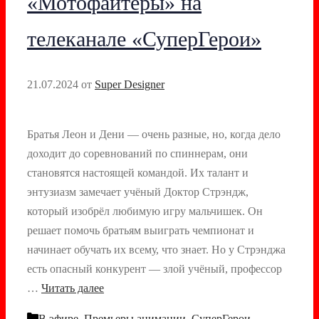
«Мотофайтеры» на
телеканале «СуперГерои»
21.07.2024
от
Super Designer
Братья Леон и Дени — очень разные, но, когда дело
доходит до соревнований по спиннерам, они
становятся настоящей командой. Их талант и
энтузиазм замечает учёный Доктор Стрэндж,
который изобрёл любимую игру мальчишек. Он
решает помочь братьям выиграть чемпионат и
начинает обучать их всему, что знает. Но у Стрэнджа
есть опасный конкурент — злой учёный, профессор
…
Читать далее
Рубрики
В эфире
,
Премьеры анимации
,
СуперГерои