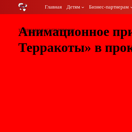
Перейти
Главная
Детям
Бизнес-партнерам
к
содержимому
Анимационное пр
ТЕЛЕКАНАЛ "СУПЕРГЕРОИ"
Терракоты» в про