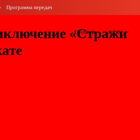
Программа передач
иключение «Стражи
ГЛАВНАЯ
ДЕТЯМ
кате