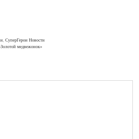
ии
,
СуперГерои Новости
«Золотой медвежонок»