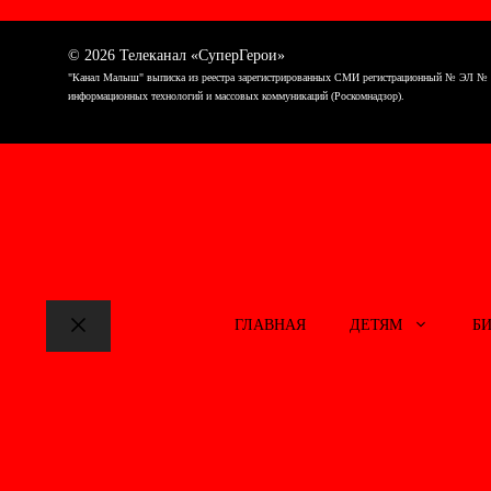
© 2026 Телеканал «СуперГерои»
"Канал Малыш" выписка из реестра зарегистрированных СМИ регистрационный № ЭЛ № ФС7
информационных технологий и массовых коммуникаций (Роскомнадзор).
ГЛАВНАЯ
ДЕТЯМ
Б
Закрыть