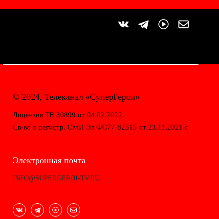
© 2024, Телеканал «СуперГерои»
Лицензия ТВ 30899 от 04.02.2022.
Св-во о регистр. СМИ Эл ФС77-82315 от 23.11.2021 г.
Электронная почта
INFO@SUPERGEROI-TV.RU