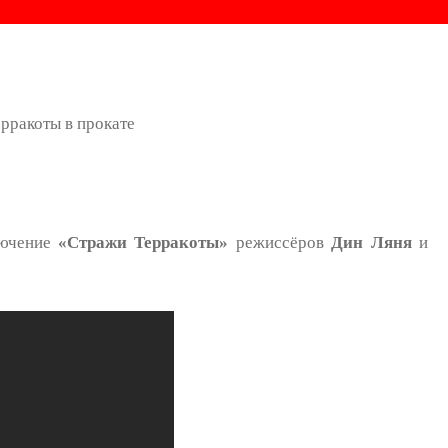
лючение
«Стражи Терракоты»
режиссёров
Дин Ляня
и