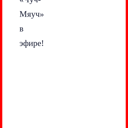
Мяуч»
в
эфире!