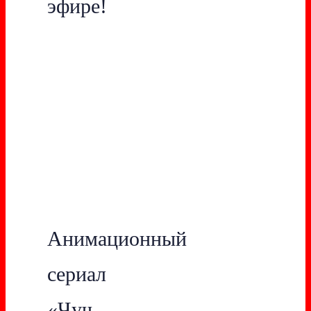
эфире!
Анимационный
сериал
«Чуч-