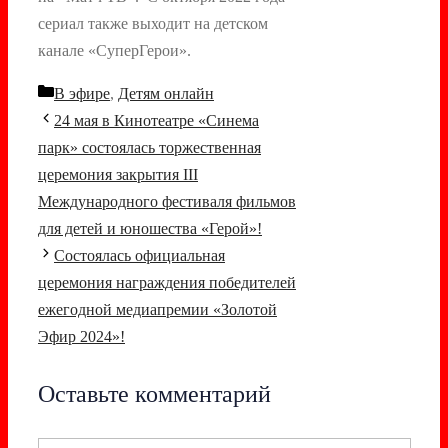
сериал также выходит на детском
канале «СуперГерои».
Рубрики
В эфире
,
Детям онлайн
Навигация
24 мая в Кинотеатре «Синема
записи
парк» состоялась торжественная
церемония закрытия III
Международного фестиваля фильмов
для детей и юношества «Герой»!
Состоялась официальная
церемония награждения победителей
ежегодной медиапремии «Золотой
Эфир 2024»!
Оставьте комментарий