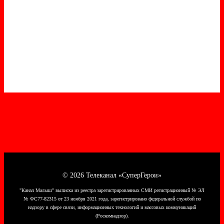
© 2026 Телеканал «СуперГерои»
"Канал Малыш" выписка из реестра зарегистрированных СМИ регистрационный № ЭЛ
№ ФС77-82315 от 23 ноября 2021 года, зарегистрировано федеральной службой по
надзору в сфере связи, информационных технологий и массовых коммуникаций
(Роскомнадзор).