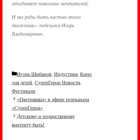
объединяет поколение мечтателей.
И мы рады быть частью этого
движения»–
поделился Игорь
Владимирович.
Рубрики
Игорь Шибанов
,
Индустрия
,
Кино
для детей
,
СуперГерои Новости
,
Фестивали
Навигация
«Цветняшки» в эфире телеканала
записи
«СуперГерои»
Детскому и подростковому
контенту быть!