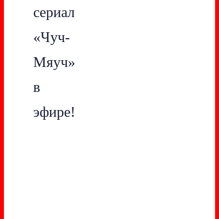
сериал
«Чуч-
Мяуч»
в
эфире!