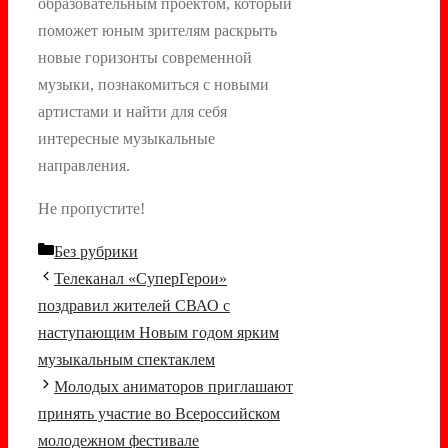
образовательным проектом, который
поможет юным зрителям раскрыть
новые горизонты современной
музыки, познакомиться с новыми
артистами и найти для себя
интересные музыкальные
направления.
Не пропустите!
Рубрики
Без рубрики
Навигация
Телеканал «СуперГерои»
записи
поздравил жителей СВАО с
наступающим Новым годом ярким
музыкальным спектаклем
Молодых аниматоров приглашают
принять участие во Всероссийском
молодежном фестивале