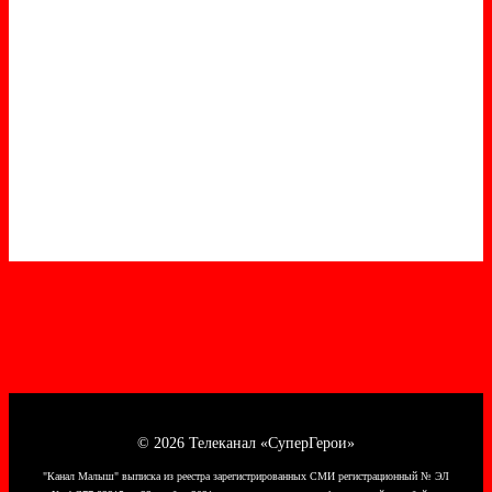
© 2026 Телеканал «СуперГерои»
"Канал Малыш" выписка из реестра зарегистрированных СМИ регистрационный № ЭЛ