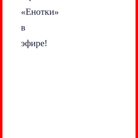
«Енотки»
в
эфире!