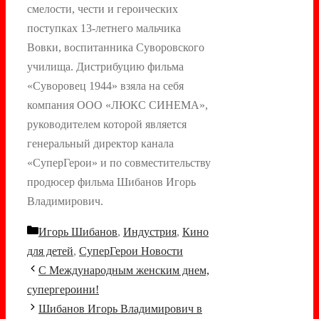
смелости, чести и героических
поступках 13-летнего мальчика
Вовки, воспитанника Суворовского
училища. Дистрибуцию фильма
«Суворовец 1944» взяла на себя
компания ООО «ЛЮКС СИНЕМА»,
руководителем которой является
генеральный директор канала
«СуперГерои» и по совместительству
продюсер фильма Шибанов Игорь
Владимирович.
Рубрики
Игорь Шибанов
,
Индустрия
,
Кино
для детей
,
СуперГерои Новости
Навигация
С Международным женским днем,
записи
супергероини!
Шибанов Игорь Владимирович в