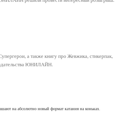
м ЮНИЛАЙН решили провести интересный розыгрыш.
Супергерои, а также книгу про Жевжика, стикерпак,
 издательства ЮНИЛАЙН.
лашают на абсолютно новый формат катания на коньках.