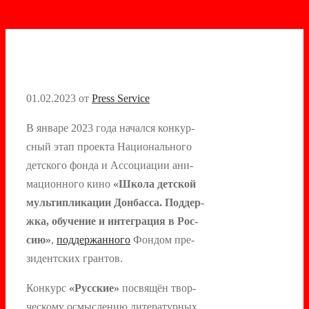
01.02.2023
от
Press Service
В ян­ва­ре 2023 го­да на­чал­ся кон­кур­
сный этап про­ек­та На­ци­ональ­но­го
дет­ско­го фон­да и Ас­со­ци­ации ани­
маци­он­но­го ки­но
«Шко­ла дет­ской
муль­тип­ли­кации Дон­басса. Под­дер­
жка, обу­чение и ин­тегра­ция в Рос­
сию»
,
под­держан­но­го
Фон­дом пре­
зидент­ских гран­тов.
Кон­курс
«Рус­ские»
пос­вя­щён твор­
ческо­му ос­мысле­нию ли­тера­тур­ных