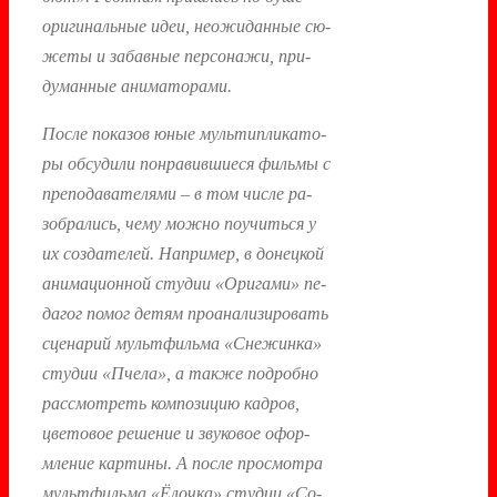
ори­гиналь­ные идеи, не­ожи­дан­ные сю­
жеты и за­бав­ные пер­со­нажи, при­
думан­ные ани­мато­рами.
Пос­ле по­казов юные муль­тип­ли­като­
ры об­су­дили пон­ра­вив­ши­еся филь­мы с
пре­пода­вате­лями – в том чис­ле ра­
зоб­ра­лись, че­му мож­но по­учить­ся у
их соз­да­телей. Нап­ри­мер, в до­нец­кой
ани­маци­он­ной сту­дии «Ори­гами» пе­
дагог по­мог де­тям про­ана­лизи­ровать
сце­нарий муль­тфиль­ма «Сне­жин­ка»
сту­дии «Пче­ла», а так­же под­робно
рас­смот­реть ком­по­зицию кад­ров,
цве­товое ре­шение и зву­ковое офор­
мле­ние кар­ти­ны. А пос­ле прос­мотра
муль­тфиль­ма «Ёлоч­ка» сту­дии «Со­