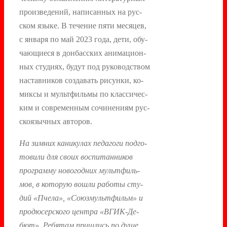
про­из­ве­дений, на­писан­ных на рус­
ском язы­ке. В те­чение пя­ти ме­сяцев,
с ян­ва­ря по май 2023 го­да, де­ти, обу­
ча­ющи­еся в дон­бас­ских ани­маци­он­
ных сту­ди­ях, бу­дут под ру­ководс­твом
нас­тавни­ков соз­да­вать ри­сун­ки, ко­
мик­сы и муль­тфиль­мы по клас­си­чес­
ким и сов­ре­мен­ным со­чине­ни­ям рус­
ско­языч­ных ав­то­ров.
На зим­них ка­нику­лах пе­даго­ги под­го­
тови­ли для сво­их вос­пи­тан­ни­ков
прог­рамму но­вогод­них муль­тфиль­
мов, в ко­торую вош­ли ра­боты сту­
дий «Пче­ла», «Со­юз­муль­тфильм» и
про­дюсер­ско­го цен­тра «ВГИК-Де­
бют». Ре­бятам приш­лись по ду­ше