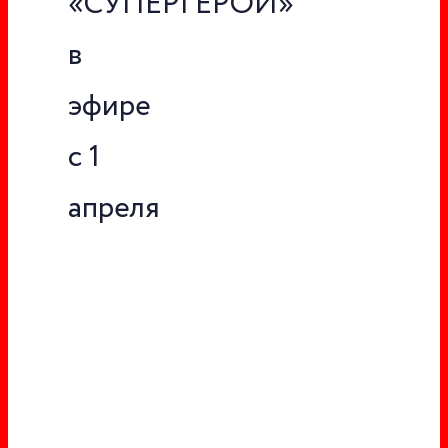
«СУПЕРГЕРОИ»
в
эфире
с 1
апреля