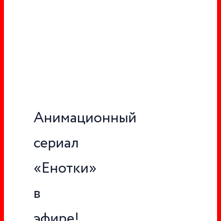
Анимационный
сериал
«Енотки»
в
эфире!