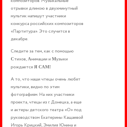
композиторов. Музыкальные
отрывки длиною в двухминутный
мультик напишут участники
конкурса российских композиторов
«Партитура». Это случится в
декабре.
Следите за тем, как с помощью
тихов,
нимации и
узыки
С
А
М
рождается
Я САМ!
А то, что наши чтецы очень любят
мультики, видно по этим
фотографиям. На них участники
проекта, чтецы из г. Донецка, а еще
и актеры детского театра «О» под
руководством Екатерины Кащаевой
Игорь Крицкий, Эмилия Юнина и