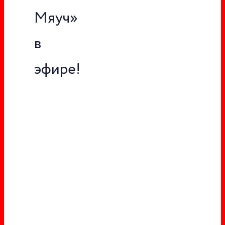
Мяуч»
в
эфире!