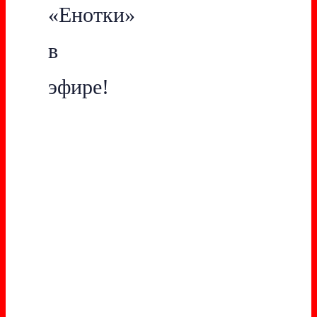
«Енотки»
в
эфире!