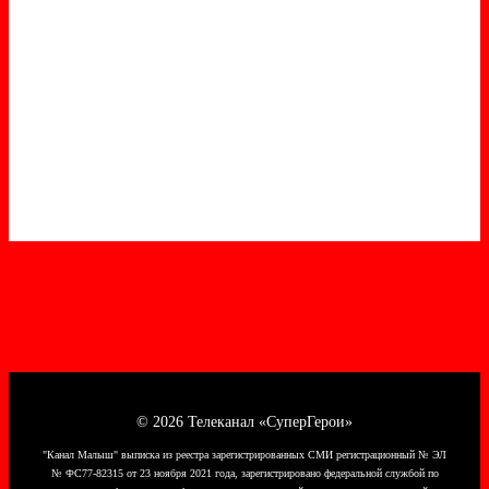
© 2026 Телеканал «СуперГерои»
"Канал Малыш" выписка из реестра зарегистрированных СМИ регистрационный № ЭЛ
№ ФС77-82315 от 23 ноября 2021 года, зарегистрировано федеральной службой по