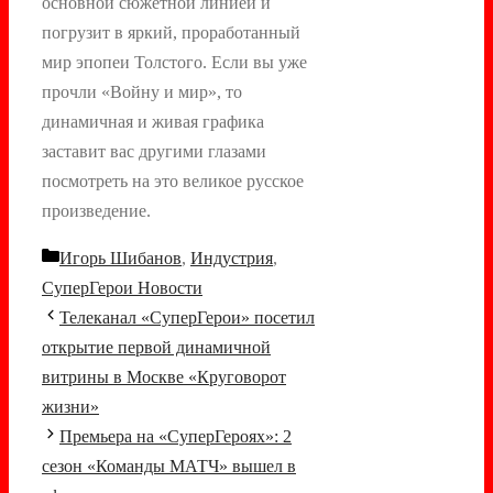
основной сюжетной линией и
погрузит в яркий, проработанный
мир эпопеи Толстого. Если вы уже
прочли «Войну и мир», то
динамичная и живая графика
заставит вас другими глазами
посмотреть на это великое русское
произведение.
Рубрики
Игорь Шибанов
,
Индустрия
,
СуперГерои Новости
Навигация
Телеканал «СуперГерои» посетил
записи
открытие первой динамичной
витрины в Москве «Круговорот
жизни»
Премьера на «СуперГероях»: 2
сезон «Команды МАТЧ» вышел в