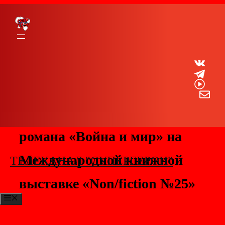
Перейти
к
содержимому
Телеканал «СуперГерои»
посетил презентацию
уникального графического
романа «Война и мир» на
Международной книжной
ТЕЛЕКАНАЛ "СУПЕРГЕРОИ"
выставке «Non/fiction №25»
МЕНЮ