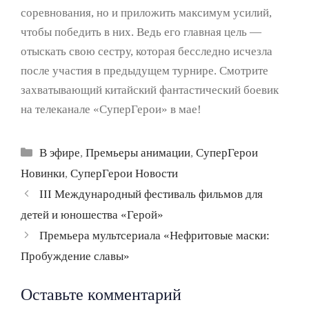
соревнования, но и приложить максимум усилий,
чтобы победить в них. Ведь его главная цель —
отыскать свою сестру, которая бесследно исчезла
после участия в предыдущем турнире. Смотрите
захватывающий китайский фантастический боевик
на телеканале «СуперГерои» в мае!
Рубрики
В эфире
,
Премьеры анимации
,
СуперГерои
Новинки
,
СуперГерои Новости
Навигация
III Международный фестиваль фильмов для
записи
детей и юношества «Герой»
Премьера мультсериала «Нефритовые маски:
Пробуждение славы»
Оставьте комментарий