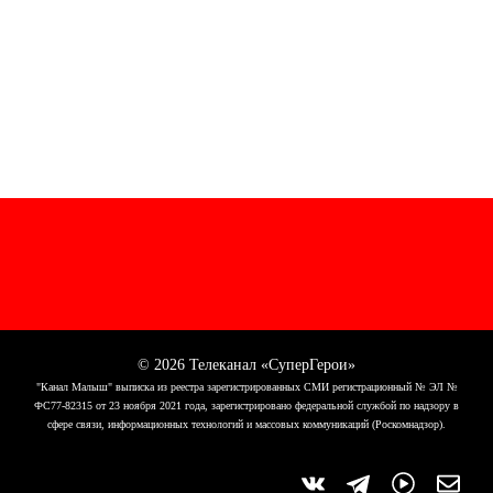
© 2026 Телеканал «СуперГерои»
"Канал Малыш" выписка из реестра зарегистрированных СМИ регистрационный № ЭЛ №
ФС77-82315 от 23 ноября 2021 года, зарегистрировано федеральной службой по надзору в
сфере связи, информационных технологий и массовых коммуникаций (Роскомнадзор).