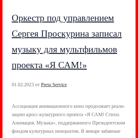
Оркестр под управлением
Сергея Проскурина записал
музыку для мультфильмов
проекта «Я САМ!»
01.02.2023
от
Press Service
Ас­со­ци­ация ани­маци­он­но­го ки­но про­дол­жа­ет ре­али­
зацию кросс-куль­тур­но­го про­ек­та «Я САМ! Сти­хи.
Ани­мация. Му­зыка», под­держан­но­го Пре­зидент­ским
фон­дом куль­тур­ных ини­ци­атив. В ян­ва­ре за­бав­ные