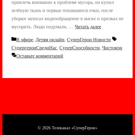
привлечь внимание к проблеме мусора, он купил
зелёную ткань и первые попавшиеся очки, после
уборки записал видеообращение в маске и призвал не
мусорить. Люди подумали, …
Читать далее
Рубрики
Метки
В эфире
,
Детям онлайн
,
СуперГерои Новости
СупергероиСредиНас
,
СуперСпособности
,
Чистомэн
Оставьте комментарий
© 2026 Телеканал «СуперГерои»