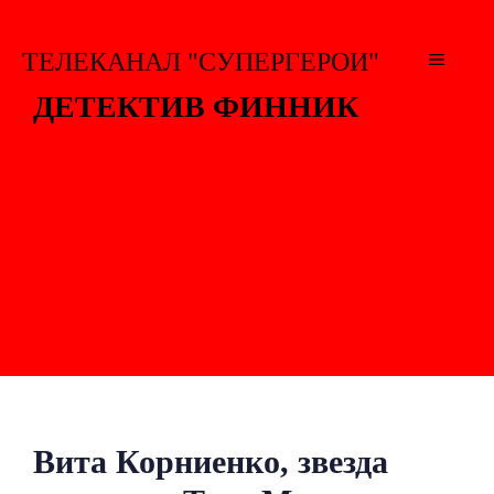
Перейти
к
ТЕЛЕКАНАЛ "СУПЕРГЕРОИ"
МЕНЮ
содержимому
ДЕТЕКТИВ ФИННИК
Вита Корниенко, звезда