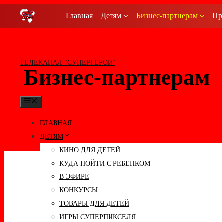
Перейти
Главная
Детям
Бизнес-партнерам
Пр
к
содержимому
ТЕЛЕКАНАЛ "СУПЕРГЕРОИ"
Бизнес-партнерам
МЕНЮ
ГЛАВНАЯ
ДЕТЯМ
КИНО ДЛЯ ДЕТЕЙ
КУДА ПОЙТИ С РЕБЕНКОМ
В ЭФИРЕ
КОНКУРСЫ
ТОВАРЫ ДЛЯ ДЕТЕЙ
ИГРЫ СУПЕРПИКСЕЛЯ
О канале