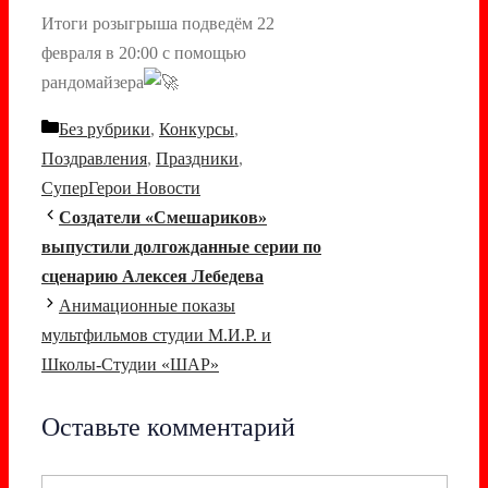
Итоги розыгрыша подведём 22
февраля в 20:00 с помощью
рандомайзера
Рубрики
Без рубрики
,
Конкурсы
,
Поздравления
,
Праздники
,
СуперГерои Новости
Навигация
Создатели «Смешариков»
записи
выпустили долгожданные серии по
сценарию Алексея Лебедева
Анимационные показы
мультфильмов студии М.И.Р. и
Школы-Студии «ШАР»
Оставьте комментарий