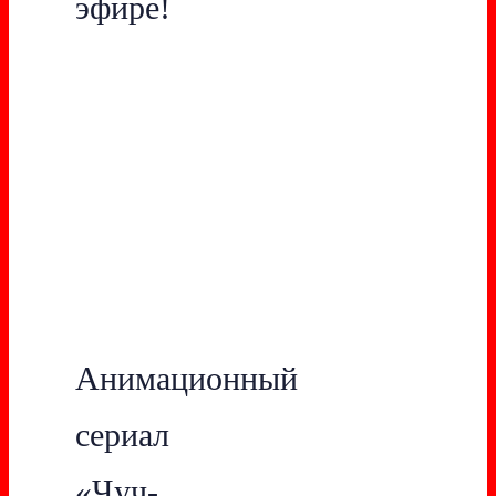
эфире!
Анимационный
сериал
«Чуч-