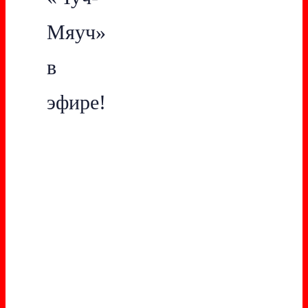
Мяуч»
в
эфире!