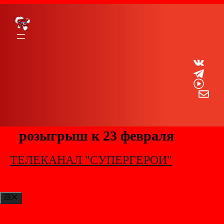
Перейти
к
содержимому
Телеканал «Супергерои» и
магазин ручной косметики
«Achilov» объявляю
розыгрыш к 23 февраля
ТЕЛЕКАНАЛ "СУПЕРГЕРОИ"
МЕНЮ