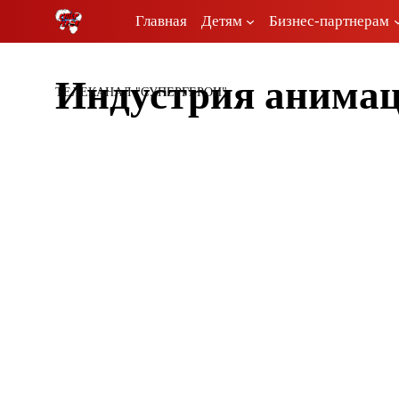
Перейти
Главная
Детям
Бизнес-партнерам
к
содержимому
Индустрия анима
ТЕЛЕКАНАЛ "СУПЕРГЕРОИ"