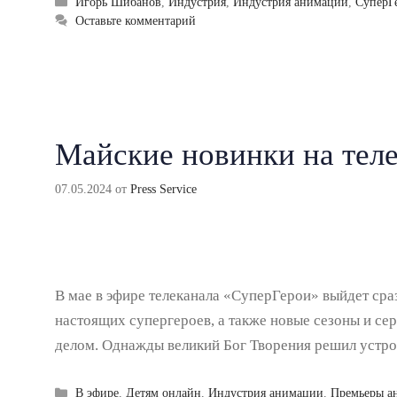
Рубрики
Игорь Шибанов
,
Индустрия
,
Индустрия анимации
,
СуперГ
Оставьте комментарий
Майские новинки на тел
07.05.2024
от
Press Service
В мае в эфире телеканала «СуперГерои» выйдет сра
настоящих супергероев, а также новые сезоны и с
делом. Однажды великий Бог Творения решил устро
Рубрики
В эфире
,
Детям онлайн
,
Индустрия анимации
,
Премьеры а