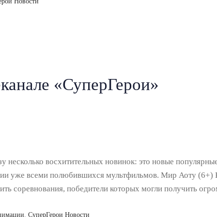
ерои Новости
еканале «СуперГерои»
зу несколько восхитительных новинок: это новые популярн
ерии уже всеми полюбившихся мультфильмов. Мир Аоту (6+) 
ить соревнования, победители которых могли получить ог
нимации
,
СуперГерои Новости