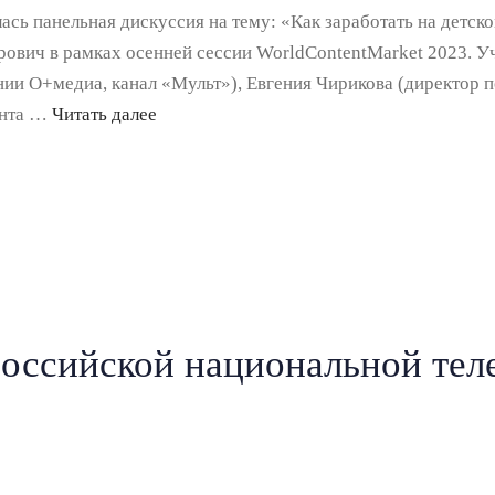
ась панельная дискуссия на тему: «Как заработать на детск
ович в рамках осенней сессии WorldContentMarket 2023. 
нии О+медиа, канал «Мульт»), Евгения Чирикова (директор 
ента …
Читать далее
российской национальной те