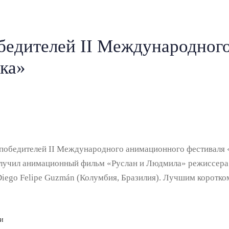
бедителей II Международног
ка»
победителей II Международного анимационного фестиваля «
 получил анимационный фильм «Руслан и Людмила» режиссе
 Diego Felipe Guzmán (Колумбия, Бразилия). Лучшим корот
ти