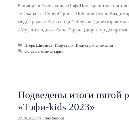
8 ноября в Event-холл «ИнфоПространство» состоял
телеканала «СуперГерои» Шибанов Игорь Владимир
медиа рынка: Александр Саблуков (директор компа
«Мультиландия», Анна Тарада (директор департам
Рубрики
Игорь Шибанов
,
Индустрия
,
Индустрия анимации
Оставьте комментарий
Подведены итоги пятой 
«Тэфи-kids 2023»
24.10.2023
от
Press Service