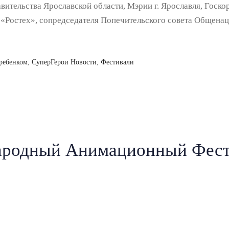
ительства Ярославской области, Мэрии г. Ярославля, Госк
 «Ростех», сопредседателя Попечительского совета Общена
 ребенком
,
СуперГерои Новости
,
Фестивали
ародный Анимационный Фест