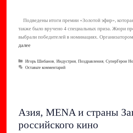
Подведены итоги премии «Золотой эфир», которая 
также было вручено 4 специальных приза. Жюри пр
выбрали победителей в номинациях. Организаторо
далее
Рубрики
Игорь Шибанов
,
Индустрия
,
Поздравления
,
СуперГерои Но
Оставьте комментарий
Азия, MENA и страны За
российского кино