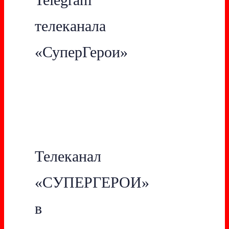
телеканала
«СуперГерои»
Телеканал
«СУПЕРГЕРОИ»
в