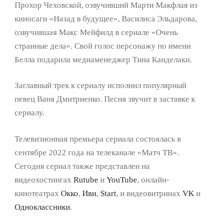
Прохор Чеховской, озвучивший Марти Макфлая из
киносаги «Назад в будущее», Василиса Эльдарова,
озвучившая Макс Мейфилд в сериале «Очень
странные дела». Свой голос персонажу по имени
Белла подарила медиаменеджер Тина Канделаки.
‍Заглавный трек к сериалу исполнил популярный
певец Ваня Дмитриенко. Песня звучит в заставке к
сериалу.
Телевизионная премьера сериала состоялась в
сентябре 2022 года на телеканале «Матч ТВ».
Сегодня сериал также представлен на
видеохостингах
Rutube
и
YouTube
, онлайн-
кинотеатрах
Окко
,
Иви
,
Start
, и видеовитринах
VK
и
Одноклассники
.