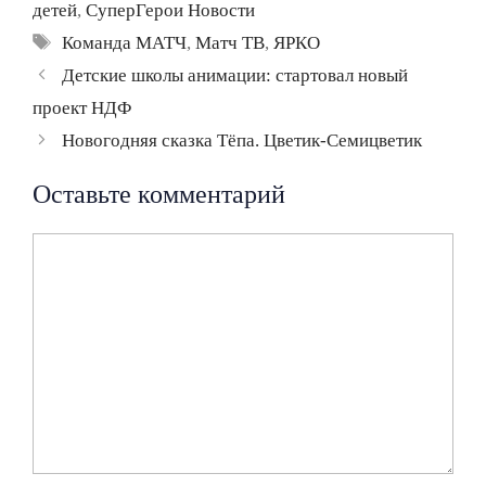
детей
,
СуперГерои Новости
Метки
Команда МАТЧ
,
Матч ТВ
,
ЯРКО
Навигация
Детские школы анимации: стартовал новый
записи
проект НДФ
Новогодняя сказка Тёпа. Цветик-Семицветик
Оставьте комментарий
Комментарий