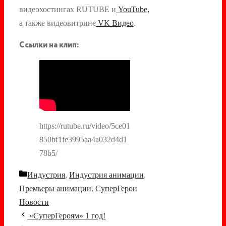
видеохостингах RUTUBE и
YouTube,
а также видеовитрине
VK Видео
.
Ссылки на клип:
https://rutube.ru/video/5ce01
850bf1fe3995aa4a032d4d1
78b5/
Рубрики
Индустрия
,
Индустрия анимации
,
Премьеры анимации
,
СуперГерои
Новости
Навигация
«СуперГероям» 1 год!