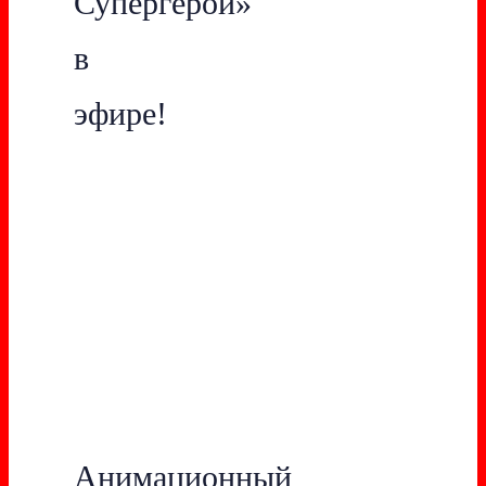
Супергерой»
в
эфире!
Анимационный