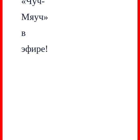
«Чуч-
Мяуч»
в
эфире!