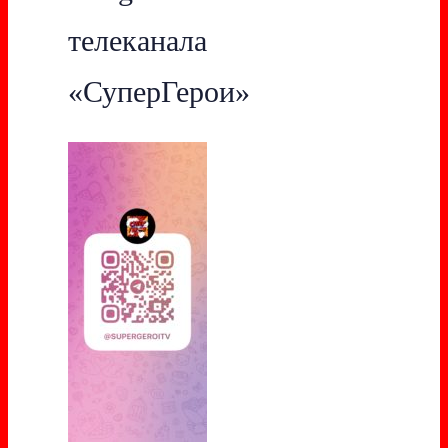
телеканала
«СуперГерои»