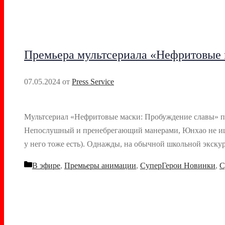
Премьера мультсериала «Нефритовые 
07.05.2024
от
Press Service
Мультсериал «Нефритовые маски: Пробуждение славы» по
Непослушный и пренебрегающий манерами, Юнхао не ищет
у него тоже есть). Однажды, на обычной школьной экск
Рубрики
В эфире
,
Премьеры анимации
,
СуперГерои Новинки
,
С