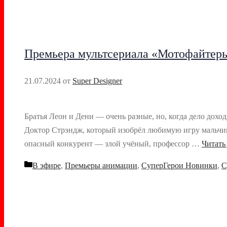
Премьера мультсериала «Мотофайтеры
21.07.2024
от
Super Designer
Братья Леон и Дени — очень разные, но, когда дело дохо
Доктор Стрэндж, который изобрёл любимую игру мальчише
опасный конкурент — злой учёный, профессор …
Читать
Рубрики
В эфире
,
Премьеры анимации
,
СуперГерои Новинки
,
С