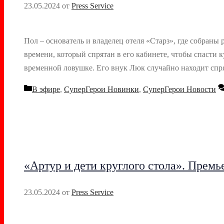
23.05.2024
от
Press Service
Пол – основатель и владелец отеля «Старз», где собран
времени, который спрятан в его кабинете, чтобы спасти 
временной ловушке. Его внук Люк случайно находит с
Рубрики
В эфире
,
СуперГерои Новинки
,
СуперГерои Новости
«Артур и дети круглого стола». Премь
23.05.2024
от
Press Service