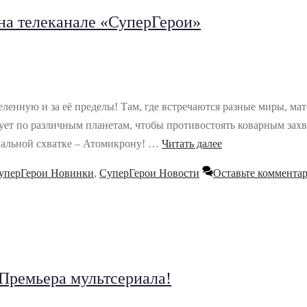
на телеканале «СуперГерои»
ленную и за её пределы! Там, где встречаются разные миры, ма
ует по различным планетам, чтобы противостоять коварным захв
инальной схватке – Атомикрону! …
Читать далее
уперГерои Новинки
,
СуперГерои Новости
Оставьте коммента
Премьера мультсериала!