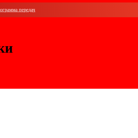
ограмма передач
ки