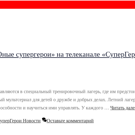
Юные супергерои» на телеканале «СуперГе
вляются в специальный тренировочный лагерь, где им предстои
ый мультсериал для детей о дружбе и добрых делах. Летний лаг
пособности и научиться ими управлять. У каждого …
Читать дале
уперГерои Новости
Оставьте комментарий