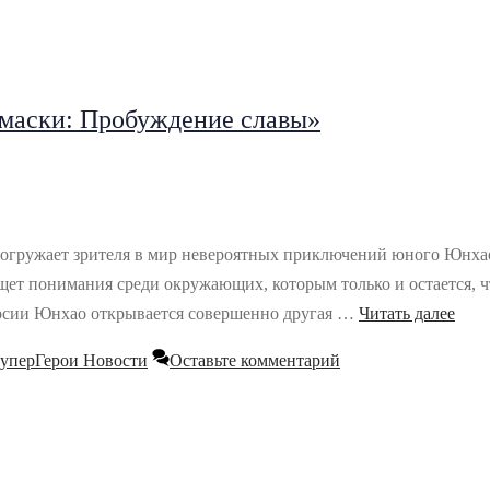
маски: Пробуждение славы»
гружает зрителя в мир невероятных приключений юного Юнхао,
 понимания среди окружающих, которым только и остается, что 
урсии Юнхао открывается совершенно другая …
Читать далее
уперГерои Новости
Оставьте комментарий