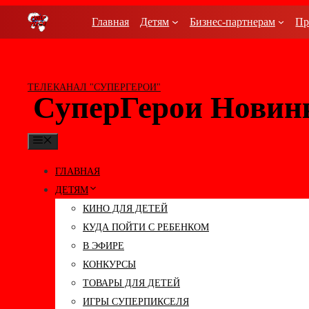
Перейти
Главная
Детям
Бизнес-партнерам
Пр
к
содержимому
ТЕЛЕКАНАЛ "СУПЕРГЕРОИ"
СуперГерои Новин
МЕНЮ
ГЛАВНАЯ
ДЕТЯМ
КИНО ДЛЯ ДЕТЕЙ
КУДА ПОЙТИ С РЕБЕНКОМ
В ЭФИРЕ
КОНКУРСЫ
ТОВАРЫ ДЛЯ ДЕТЕЙ
ИГРЫ СУПЕРПИКСЕЛЯ