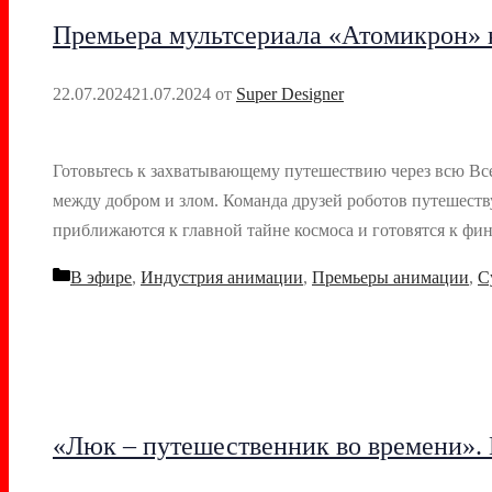
Премьера мультсериала «Атомикрон» 
22.07.2024
21.07.2024
от
Super Designer
Готовьтесь к захватывающему путешествию через всю Все
между добром и злом. Команда друзей роботов путешеств
приближаются к главной тайне космоса и готовятся к ф
Рубрики
В эфире
,
Индустрия анимации
,
Премьеры анимации
,
С
«Люк – путешественник во времени». 