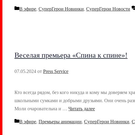
Рубрики
В эфире
,
СуперГерои Новинки
,
СуперГерои Новости
Веселая премьера «Спина к спине»!
07.05.2024
от
Press Service
Кто всегда рядом, без кого никуда и кому мы доверяем 
школьными сумками и добрыми друзьями. Они очень разн
Моли очаровательна и …
Читать далее
Рубрики
В эфире
,
Премьеры анимации
,
СуперГерои Новинки
,
С