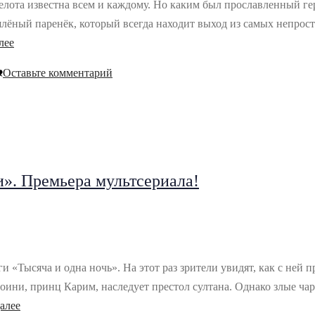
елота известна всем и каждому. Но каким был прославленный ге
ышлёный паренёк, который всегда находит выход из самых непрос
лее
Оставьте комментарий
». Премьера мультсериала!
 «Тысяча и одна ночь». На этот раз зрители увидят, как с ней 
героини, принц Карим, наследует престол султана. Однако злые ч
алее