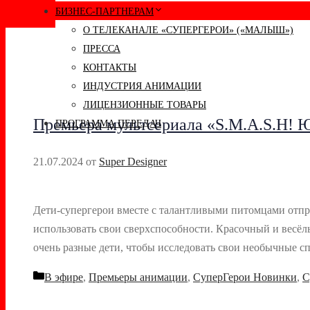
БИЗНЕС-ПАРТНЕРАМ
О ТЕЛЕКАНАЛЕ «СУПЕРГЕРОИ» («МАЛЫШ»)
ПРЕССА
КОНТАКТЫ
ИНДУСТРИЯ АНИМАЦИИ
ЛИЦЕНЗИОННЫЕ ТОВАРЫ
Премьера мультсериала «S.M.A.S.H! 
ПРОГРАММА ПЕРЕДАЧ
21.07.2024
от
Super Designer
Дети-супергерои вместе с талантливыми питомцами отпра
использовать свои сверхспособности. Красочный и весёл
очень разные дети, чтобы исследовать свои необычные с
Рубрики
В эфире
,
Премьеры анимации
,
СуперГерои Новинки
,
С