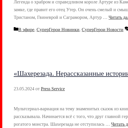
Легенда о храбром и справедливом короле Артуре из Кам
замке, где правит его отец Утер. Он очень смелый и см
Тристаном, Гвиневрой и Саграмором, Артур …
Читать да
Рубрики
В эфире
,
СуперГерои Новинки
,
СуперГерои Новости
«Шахерезада. Нерассказанные истории
23.05.2024
от
Press Service
Мультсериал-вариация на тему знаменитых сказок из книги
рассказывала. Начинается всё с того, что друг главной 
рогатого монстра. Шахерезада не отступилась …
Читать д