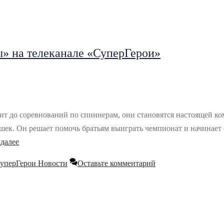
» на телеканале «СуперГерои»
дит до соревнований по спиннерам, они становятся настоящей ко
к. Он решает помочь братьям выиграть чемпионат и начинает об
 далее
уперГерои Новости
Оставьте комментарий