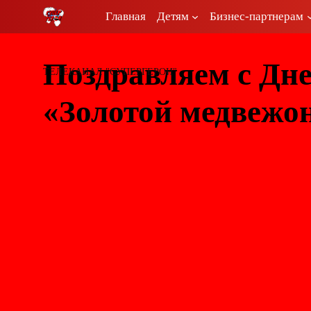
Перейти
Главная
Детям
Бизнес-партнерам
к
содержимому
Поздравляем с Дн
ТЕЛЕКАНАЛ "СУПЕРГЕРОИ"
«Золотой медвежо