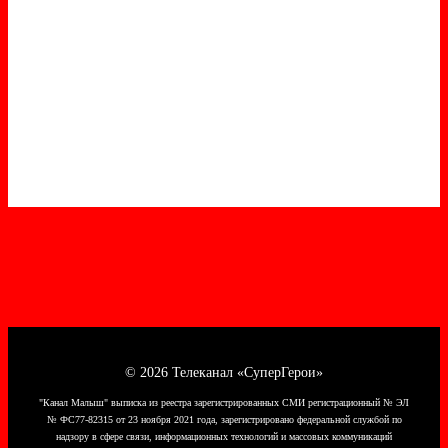
© 2026 Телеканал «СуперГерои»
"Канал Малыш" выписка из реестра зарегистрированных СМИ регистрационный № ЭЛ
№ ФС77-82315 от 23 ноября 2021 года, зарегистрировано федеральной службой по
надзору в сфере связи, информационных технологий и массовых коммуникаций