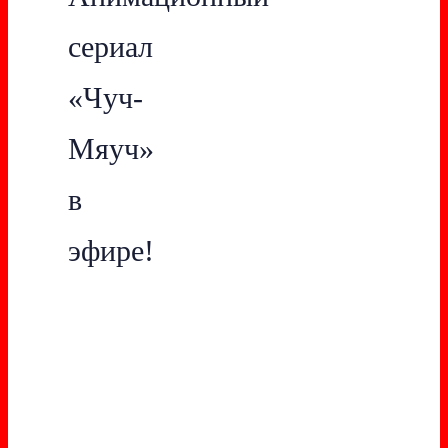
сериал
«Чуч-
Мяуч»
в
эфире!