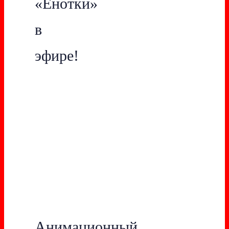
«Енотки»
в
эфире!
Анимационный