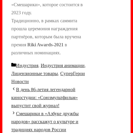
«Смешарики», которое состоится в
2023 году.
Традиционно, в рамках саммита
прошла церемония награждения
партнёров, которым была вручена
премия
Riki Awards-2021
в
различных номинациях.
Рубрики
Индустрия
,
Индустрия анимации
,
Лицензионные товары
,
СуперГерои
Новости
Навигация
В день 86-летия легендарной
записи
киностудии: «Союзмультфильм»
выпустит свой журнал!
Смешарики в «Азбуке дружбы
народов» расскажут о культуре и
традициях народов России