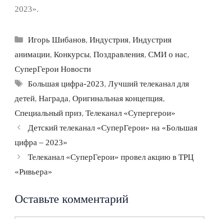
2023».
Рубрики
Игорь Шибанов
,
Индустрия
,
Индустрия
анимации
,
Конкурсы
,
Поздравления
,
СМИ о нас
,
СуперГерои Новости
Метки
Большая цифра-2023
,
Лучший телеканал для
детей
,
Награда
,
Оригинальная концепция
,
Специальный приз
,
Телеканал «Супергерои»
Навигация
Детский телеканал «СуперГерои» на «Большая
записи
цифра – 2023»
Телеканал «СуперГерои» провел акцию в ТРЦ
«Ривьера»
Оставьте комментарий